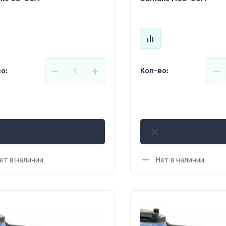
о:
Кол-во:
266.50
626.13
р.
р.
ет в наличии
Нет в наличии