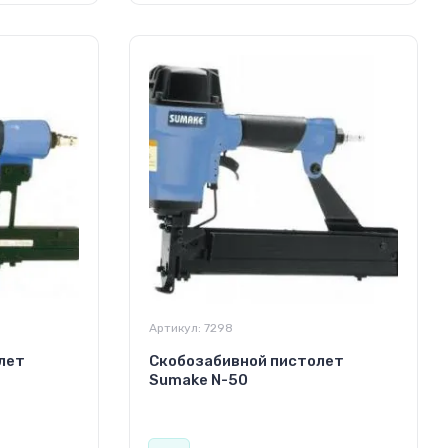
Артикул:
7298
лет
Скобозабивной пистолет
Sumake N-50