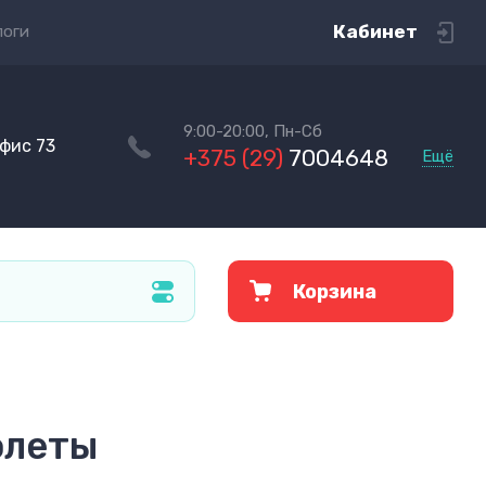
Кабинет
логи
9:00-20:00, Пн-Сб
офис 73
+375 (29)
7004648
Ещё
Корзина
олеты