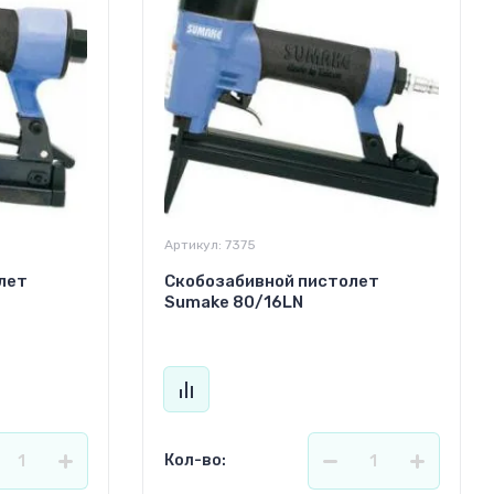
Артикул:
7375
лет
Скобозабивной пистолет
Sumake 80/16LN
Кол-во: