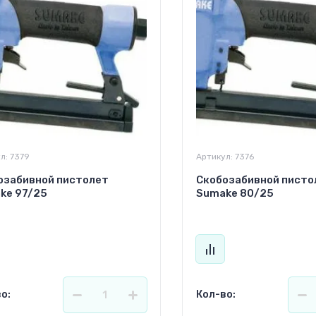
л:
7379
Артикул:
7376
озабивной пистолет
Скобозабивной писто
ke 97/25
Sumake 80/25
о:
Кол-во: