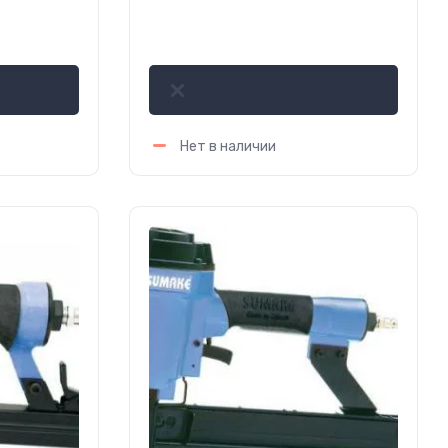
562.85
р.
Нет в наличии