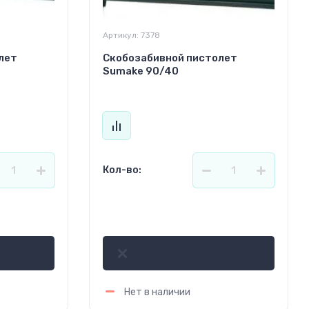
Артикул:
7378
лет
Скобозабивной пистолет
Sumake 90/40
Кол-во:
699.98
р.
Нет в наличии