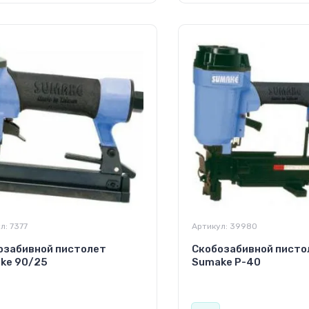
л:
7377
Артикул:
39980
озабивной пистолет
Скобозабивной писто
ke 90/25
Sumake P-40