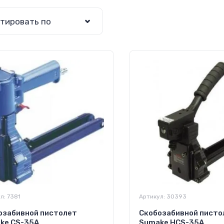
тировать по
л:
7381
Артикул:
30393
озабивной пистолет
Скобозабивной писто
ke CS-35A
Sumake HCS-35A