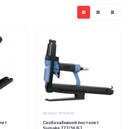
Артикул:
8094570
лет
Скобозабивной пистолет
Sumake 777/16 BJ