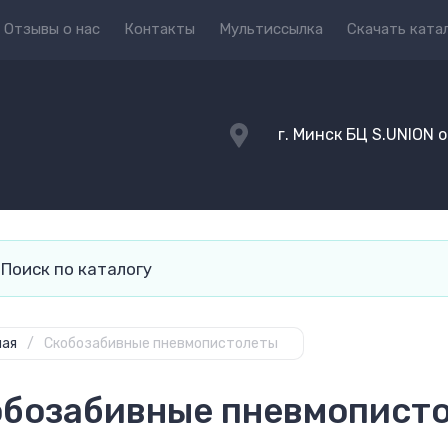
Отзывы о нас
Контакты
Мультиссылка
Скачать ката
г. Минск БЦ S.UNION 
ная
/
Скобозабивные пневмопистолеты
обозабивные пневмопист