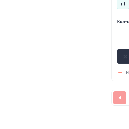
Кол-в
42
Н