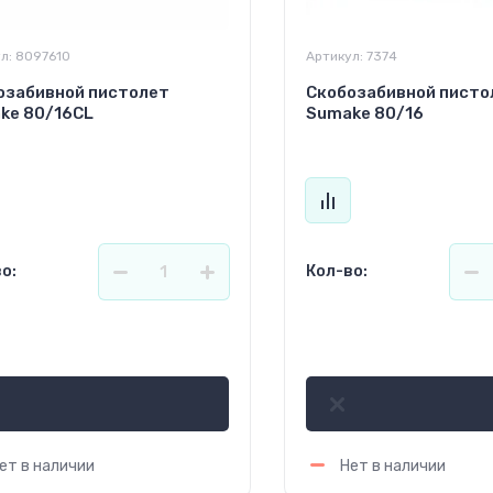
л:
8097610
Артикул:
7374
озабивной пистолет
Скобозабивной писто
ke 80/16CL
Sumake 80/16
о:
Кол-во:
051.51
367.56
р.
р.
ет в наличии
Нет в наличии