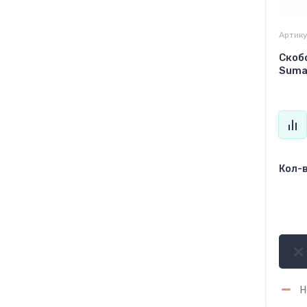
Артику
Скоб
Suma
Кол-в
1 
Н