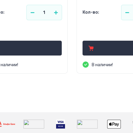
о:
Кол-во:
.47
51.44
р.
р.
 наличии!
В наличии!