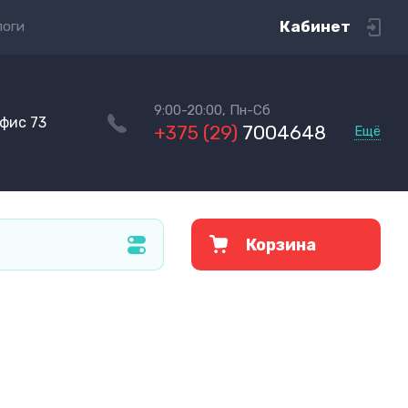
Кабинет
логи
9:00-20:00, Пн-Сб
офис 73
+375 (29)
7004648
Ещё
Корзина