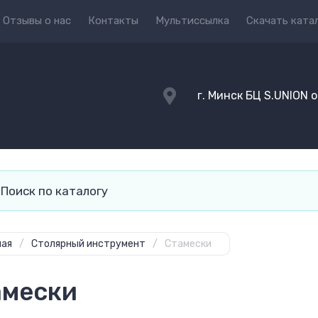
Отзывы о нас
Контакты
Мультиссылка
Скачать ката
г. Минск БЦ S.UNION 
ная
/
Столярный инструмент
/
Стамески
амески