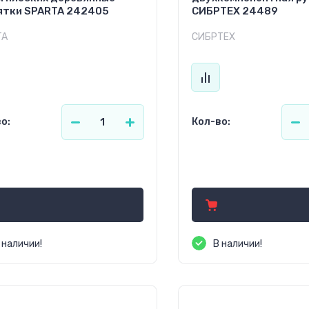
ятки SPARTA 242405
СИБРТЕХ 24489
TA
СИБРТЕХ
о:
Кол-во:
.00
17.25
р.
р.
 наличии!
В наличии!