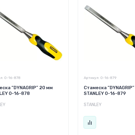
л:
0-16-878
Артикул:
0-16-879
еска “DYNAGRIP” 20 мм
Стамеска “DYNAGRIP”
LEY 0-16-878
STANLEY 0-16-879
LEY
STANLEY