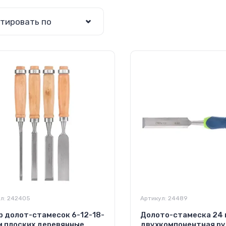
тировать по
л:
242405
Артикул:
24489
р долот-стамесок 6-12-18-
Долото-стамеска 24
м плоских деревянные
двухкомпонентная р