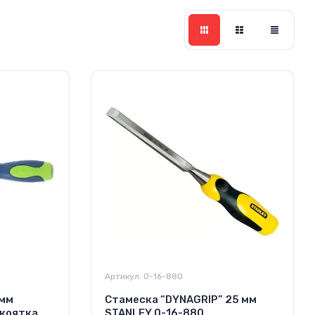
Артикул:
0-16-880
 мм
Стамеска “DYNAGRIP” 25 мм
укоятка
STANLEY 0-16-880