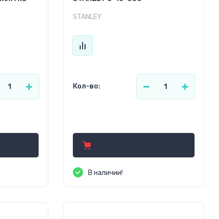
STANLEY
Кол-во:
36.40
р.
В наличии!