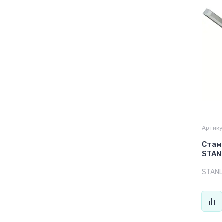
Артику
Стам
STAN
STAN