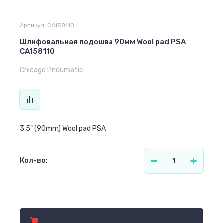
Артикул:
CA158110
Шлифовальная подошва 90мм Wool pad PSA
CA158110
Chicago Pneumatic
3.5" (90mm) Wool pad PSA
Кол-во:
55.44
р.