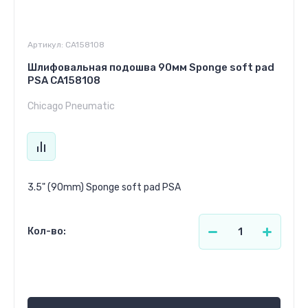
Артикул:
CA158108
Шлифовальная подошва 90мм Sponge soft pad
PSA CA158108
Chicago Pneumatic
3.5" (90mm) Sponge soft pad PSA
Кол-во:
67.32
р.