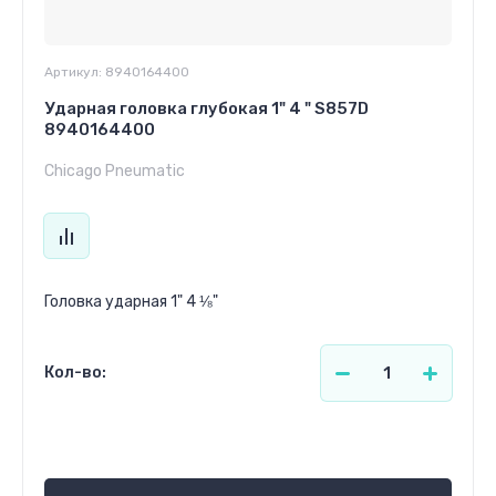
Артикул:
8940164400
Ударная головка глубокая 1" 4 " S857D
8940164400
Chicago Pneumatic
Головка ударная 1" 4 ⅛"
Кол-во:
963.48
р.