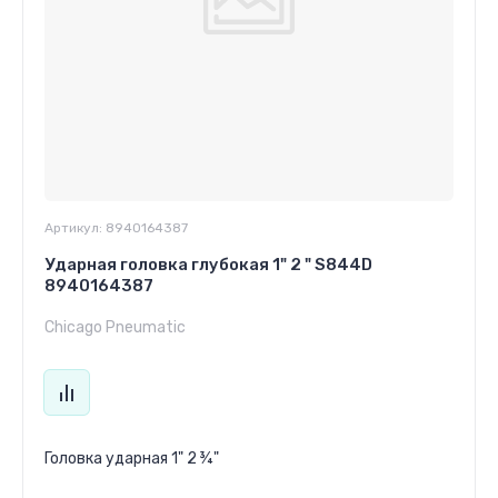
Артикул:
8940164387
Ударная головка глубокая 1" 2 " S844D
8940164387
Chicago Pneumatic
Головка ударная 1" 2 ¾"