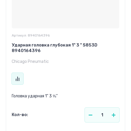
Артикул:
8940164396
Ударная головка глубокая 1" 3 " S853D
8940164396
Chicago Pneumatic
Головка ударная 1" 3 ⅝"
Кол-во: