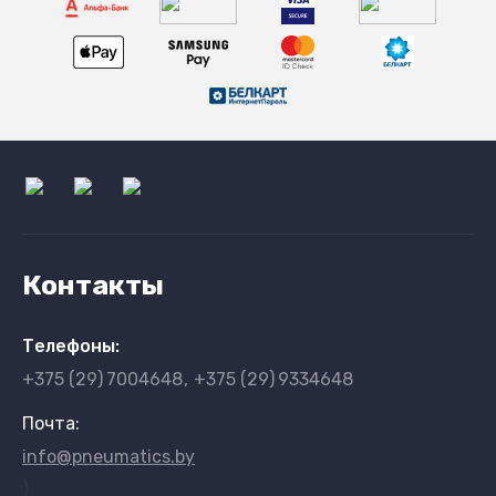
Контакты
Телефоны:
+375 (29)
7004648
+375 (29)
9334648
Почта:
info@pneumatics.by
}