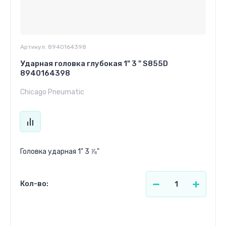
Артикул:
8940164398
Ударная головка глубокая 1" 3 " S855D
8940164398
Chicago Pneumatic
Головка ударная 1" 3 ⅞"
Кол-во:
833.28
р.