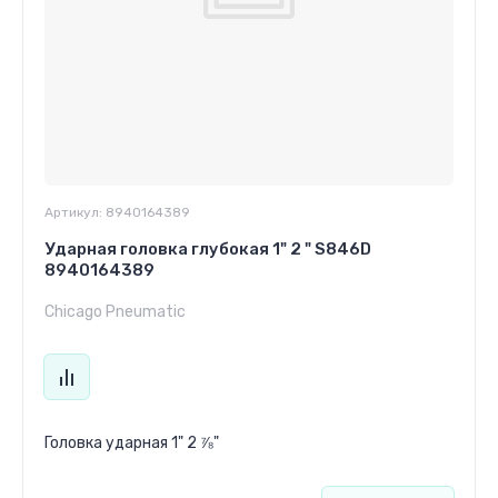
Артикул:
8940164389
Ударная головка глубокая 1" 2 " S846D
8940164389
Chicago Pneumatic
Головка ударная 1" 2 ⅞"