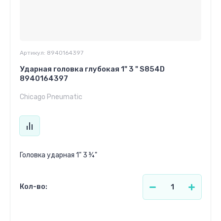
Артикул:
8940164397
Ударная головка глубокая 1" 3 " S854D
8940164397
Chicago Pneumatic
Головка ударная 1" 3 ¾"
Кол-во: