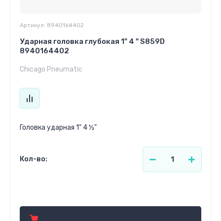
Артикул:
8940164402
Ударная головка глубокая 1" 4 " S859D
8940164402
Chicago Pneumatic
Головка ударная 1" 4 ½"
Кол-во:
1 123.70
р.