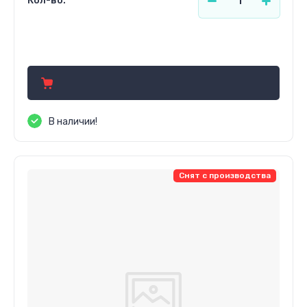
Кол-во:
554.28
р.
В наличии!
Снят с производства