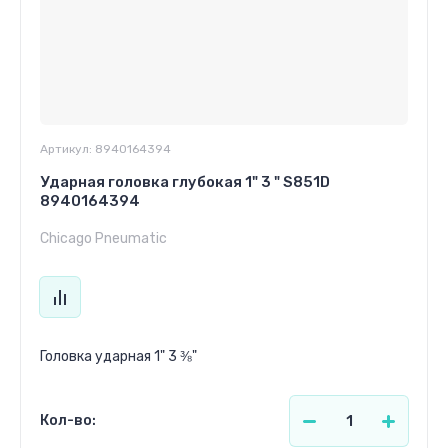
Артикул:
8940164394
Ударная головка глубокая 1" 3 " S851D
8940164394
Chicago Pneumatic
Головка ударная 1" 3 ⅜"
Кол-во: