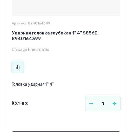
Артикул:
8940164399
Ударная головка глубокая 1" 4" S856D
8940164399
Chicago Pneumatic
Головка ударная 1" 4"
Кол-во:
930.00
р.