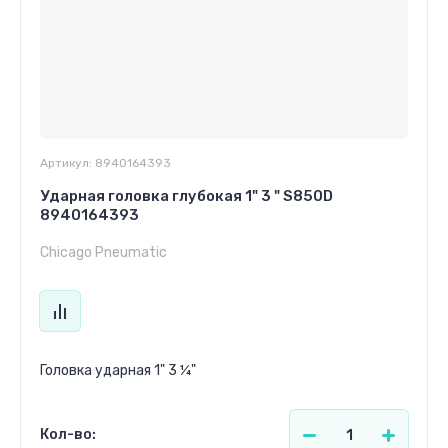
Артикул:
8940164393
Ударная головка глубокая 1" 3 " S850D
8940164393
Chicago Pneumatic
Головка ударная 1" 3 ¼"
Кол-во: