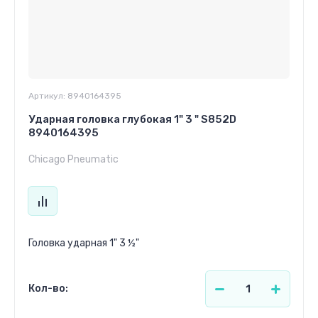
Артикул:
8940164395
Ударная головка глубокая 1" 3 " S852D
8940164395
Chicago Pneumatic
Головка ударная 1" 3 ½"
Кол-во: