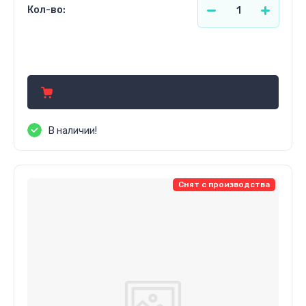
Кол-во:
342.24
р.
В наличии!
Снят с производства