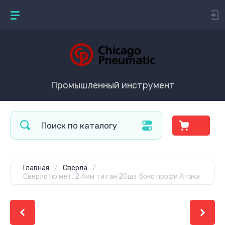
Промышленный инструмент
Главная
/
Свёрла
/
Сверло по мет. 2,4мм титан 20шт бокс профи Атака