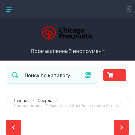
Промышленный инструмент
Главная
/
Свёрла
/
Сверло по мет. 11,6мм титан 6шт бокс профи Атака