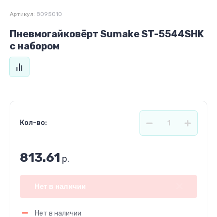
Артикул:
8095010
Пневмогайковёрт Sumake ST-5544SHK
с набором
Кол-во:
813.61
р.
Нет в наличии
Нет в наличии