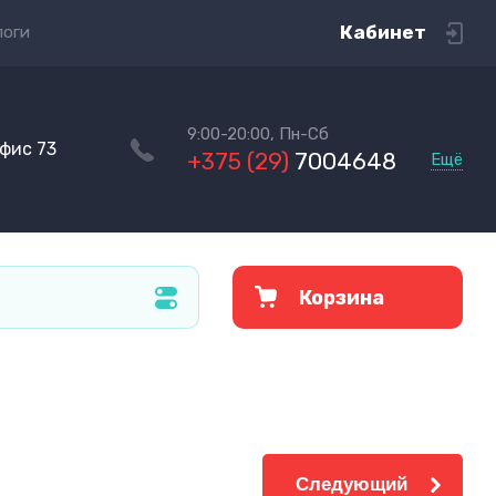
Кабинет
логи
9:00-20:00, Пн-Сб
офис 73
+375 (29)
7004648
Ещё
Корзина
Следующий